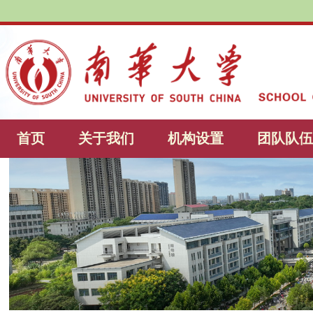
首页
关于我们
机构设置
团队队伍