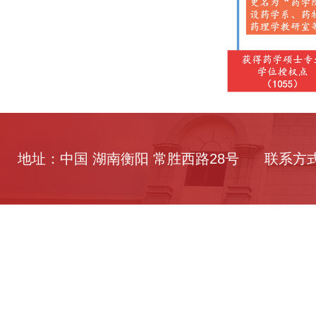
地址：中国 湖南衡阳 常胜西路28号
联系方式：