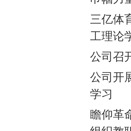
三亿体
工理论
公司召
公司开展
学习
瞻仰革