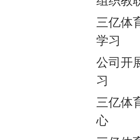
组织教
三亿体育
学习
公司开展
习
三亿体
心