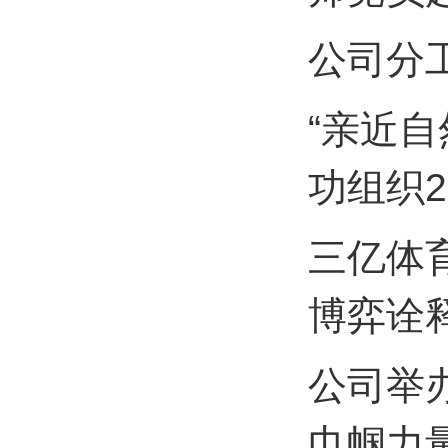
公司分工
“亲近自
功组织2
三亿体
博弈诠
公司举
巾帼力