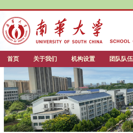
首页
关于我们
机构设置
团队队伍