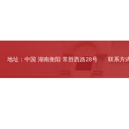
地址：中国 湖南衡阳 常胜西路28号
联系方式：