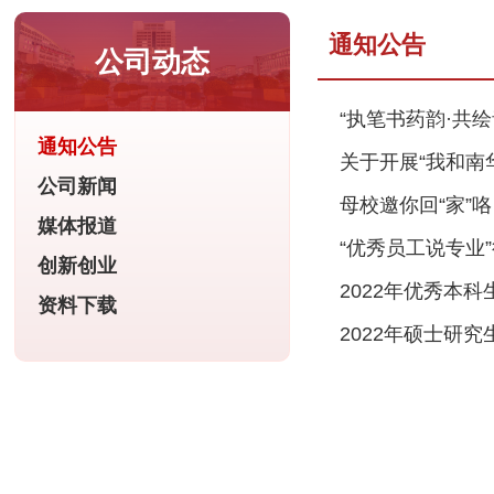
通知公告
公司动态
“执笔书药韵·共
通知公告
关于开展“我和南
公司新闻
母校邀你回“家”咯
媒体报道
“优秀员工说专业
创新创业
2022年优秀本
资料下载
2022年硕士研