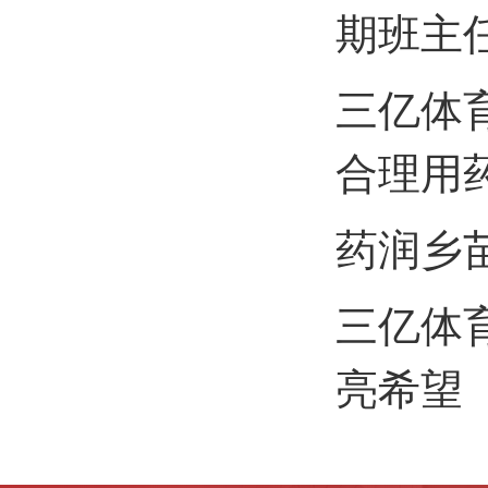
期班主
三亿体
合理用
药润乡
三亿体
亮希望