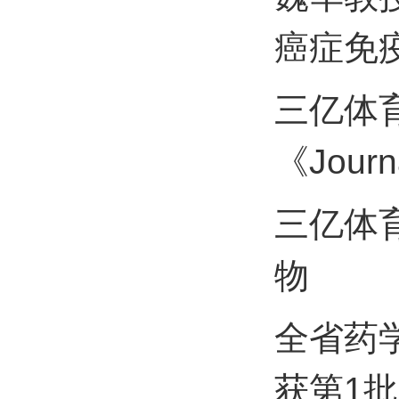
癌症免
三亿体
《Journ
三亿体
物
全省药
获第1