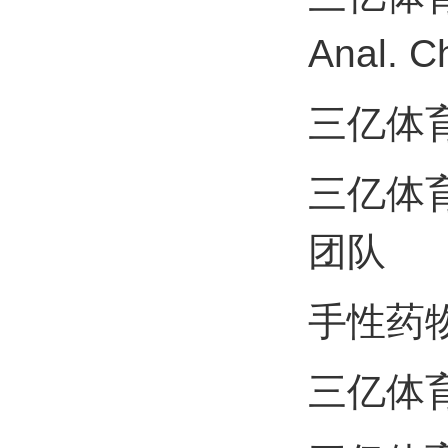
Anal. 
三亿体
三亿体
团队
手性药
三亿体