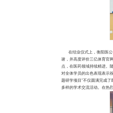
在结业仪式上，衡阳医公
谢，并高度评价三亿体育官
点，在医药领域持续精进。
对全体学员的出色表现表示
题研学项目"不仅圆满完成
多样的学术交流活动。在热