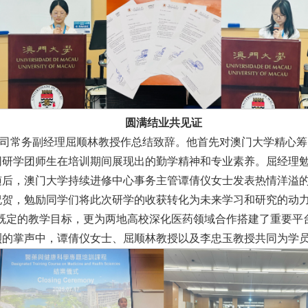
圆满结业共见证
司常务副经理屈顺林教授作总结致辞。他首先对澳门大学精心筹
网研学团师生在培训期间展现出的勤学精神和专业素养。屈经理
随后，澳门大学持续进修中心事务主管谭倩仪女士发表热情洋溢
祝贺，勉励同学们将此次研学的收获转化为未来学习和研究的动力
了既定的教学目标，更为两地高校深化医药领域合作搭建了重要平
烈的掌声中，谭倩仪女士、屈顺林教授以及李忠玉教授共同为学