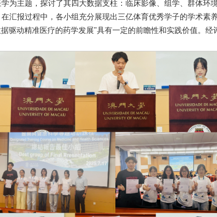
学为主题，探讨了其四大数据支柱：临床影像、组学、群体环境
。在汇报过程中，各小组充分展现出三亿体育优秀学子的学术素
数据驱动精准医疗的药学发展"具有一定的前瞻性和实践价值。经