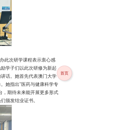
办此次研学课程表示衷心感
勉励学子们以此次研修为新起
首页
的讲话。她首先代表澳门大学
。她指出"医药与健康科学专
台，期待未来能开展更多形式
员们颁发结业证书。