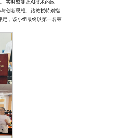
、实时监测及AI技术的应
养与创新思维。路教授特别指
评定，该小组最终以第一名荣