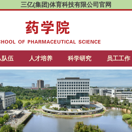
三亿(集团)体育科技有限公司官网
队队伍
人才培养
科学研究
员工工作